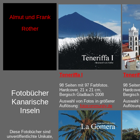
Almut und Frank
Rother
Teneriffa I
Teneriff
98 Seiten mit 97 Farbfotos.
98 Seiten
Hardcover, 21 x 21 cm,
Hardcove
Fotobücher

Bergisch Gladbach 2008
Bergisch
Kanarische

Auswahl von Fotos in größerer
Auswahl 
Auflösung:
fotocommunity.de
Auflösun
Inseln

Diese Fotobücher sind
unveröffentlichte Unikate,