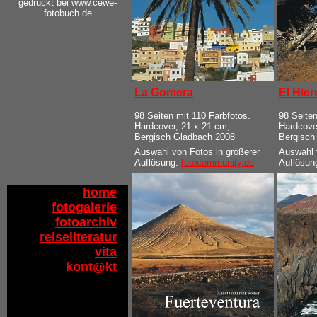
gedruckt bei
www.cewe-
fotobuch.de
La Gomera
El Hier
98 Seiten mit 110 Farbfotos.
98 Seiten
Hardcover, 21 x 21 cm,
Hardcove
Bergisch Gladbach 2008
Bergisch
Auswahl von Fotos in größerer
Auswahl 
Auflösung:
fotocommunity.de
Auflösun
home
fotogalerie
fotoarchiv
reiseliteratur
vita
kont@kt