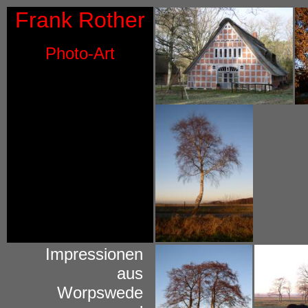
Frank Rother
Photo-Art
Impressionen  

aus  

Worpswede  
