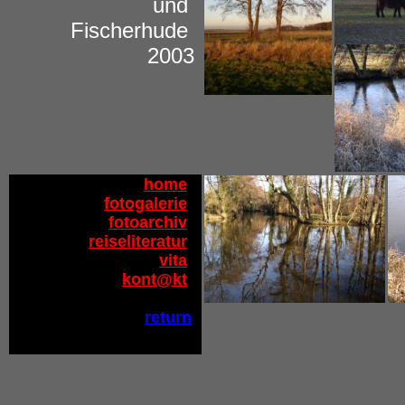
und  

Fischerhude  

  2003
home
fotogalerie
fotoarchiv
reiseliteratur
vita
kont@kt
return