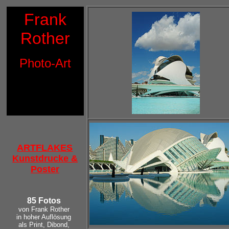
Frank
Rother
Photo-Art
ARTFLAKES
Kunstdrucke &
Poster
85 Fotos
von Frank Rother 

in hoher Auflösung 

als Print, Dibond, 
