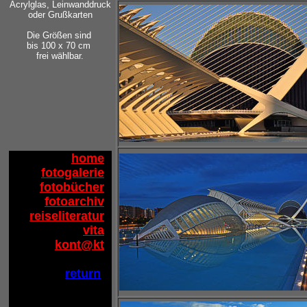
Acrylglas, 
oder Grußkarten

Die Größen sind 

bis 100 x 70 cm 

frei wählbar.
home
fotogalerie
fotobücher
fotoarchiv
reiseliteratur
vita
kont@kt
return